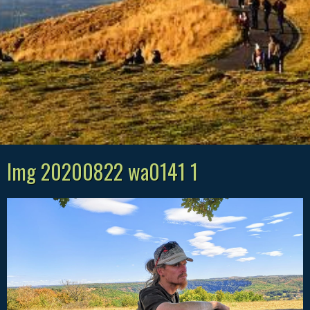
Img 20200822 wa0141 1