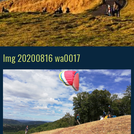
Img 20200816 wa0017