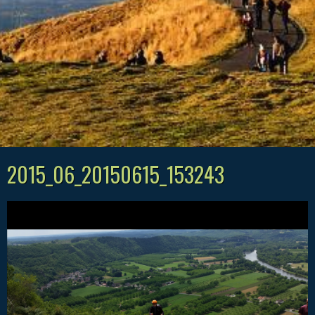
2015_06_20150615_153243